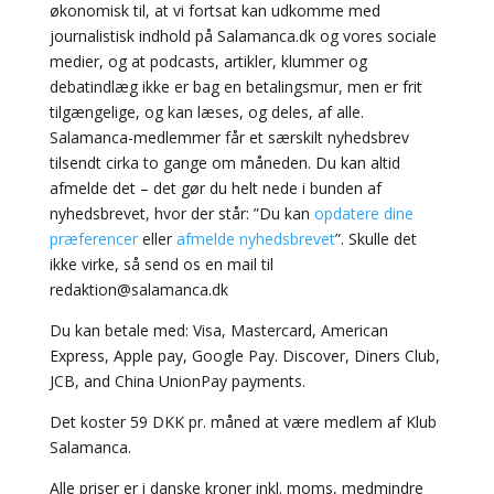
økonomisk til, at vi fortsat kan udkomme med
journalistisk indhold på Salamanca.dk og vores sociale
medier, og at podcasts, artikler, klummer og
debatindlæg ikke er bag en betalingsmur, men er frit
tilgængelige, og kan læses, og deles, af alle.
Salamanca-medlemmer får et særskilt nyhedsbrev
tilsendt cirka to gange om måneden. Du kan altid
afmelde det – det gør du helt nede i bunden af
nyhedsbrevet, hvor der står: ”Du kan
opdatere dine
præferencer
eller
afmelde nyhedsbrevet
”. Skulle det
ikke virke, så send os en mail til
redaktion@salamanca.dk
Du kan betale med: Visa, Mastercard, American
Express, Apple pay, Google Pay. Discover, Diners Club,
JCB, and China UnionPay payments.
Det koster 59 DKK pr. måned at være medlem af Klub
Salamanca.
Alle priser er i danske kroner inkl. moms, medmindre