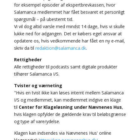
for eksempel episoder af ekspertbrevkassen, hvor
Salamanca medlemmet har fået besvaret et personligt
spørgsmål – på ubestemt tid.
Vi vil dog altid varsle med mindst 14 dage, hvis vi skulle
lukke ned for adgangen. Det er købers eget ansvar at
opdatere os, hvis vedkommende har fået en ny e-mail,
skriv da til
redaktion@salamanca.dk
.
Rettigheder
Alle rettigheder til podcasts samt digitale produkter
tilhører Salamanca I/S.
Tvister og værneting
"Hvis en tvist ikke kan løses internt mellem Salamanca
I/S og medlemmet, kan medlemmet indgive en klage
til
Center for Klageløsning under Nævnenes Hus
,
hvis klagen opfylder de gældende krav til beløbsgrænse
og type af vare/ydelse.
Klagen kan indsendes via Nævnenes Hus' online