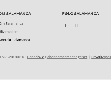
OM SALAMANCA
FØLG SALAMANCA
Om Salamanca
Bliv medlem
Kontakt Salamanca
 CVR:
45876616 |
Handels- og abonnementsbetingelser
|
Privatlivspoli