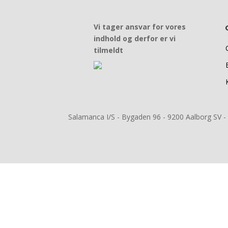
Vi tager ansvar for vores
indhold og derfor er vi
tilmeldt
Salamanca I/S -
Bygaden 96 - 9200 Aalborg SV -