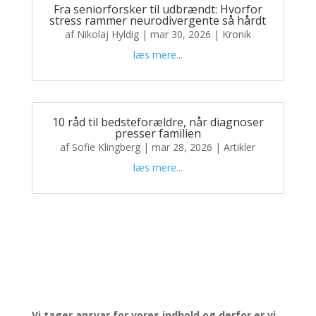
Fra seniorforsker til udbrændt: Hvorfor
stress rammer neurodivergente så hårdt
af
Nikolaj Hyldig
|
mar 30, 2026
|
Kronik
læs mere...
10 råd til bedsteforældre, når diagnoser
presser familien
af
Sofie Klingberg
|
mar 28, 2026
|
Artikler
læs mere...
Vi tager ansvar for vores indhold og derfor er vi