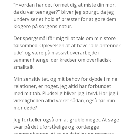
”Hvordan har det formet dig at miste din mor,
da du var teenager?” bliver jeg spurgt, da jeg
underviser et hold af præster for at gøre dem
klogere på sorgens natur.
Det spørgsmål får mig til at tale om min store
følsomhed. Oplevelsen af at have ”alle antenner
ude” og være på massivt overarbejde i
sammenhænge, der kredser om overfladisk
smalltalk.
Min sensitivitet, og mit behov for dybde i mine
relationer, er noget, jeg altid har forbundet
med mit tab. Pludselig bliver jeg i tvivl. Har jeg i
virkeligheden altid været sådan, også før min
mor døde?
Jeg fortæller også om at gruble meget. At søge
svar på det uforståelige og kortlægge
sammenhænge. At se de detaljer og mønstre,