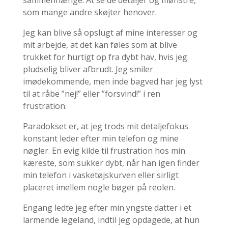
som mange andre skøjter henover.
Jeg kan blive så opslugt af mine interesser og
mit arbejde, at det kan føles som at blive
trukket for hurtigt op fra dybt hav, hvis jeg
pludselig bliver afbrudt. Jeg smiler
imødekommende, men inde bagved har jeg lyst
til at råbe ”nej!” eller ”forsvind!” i ren
frustration.
Paradokset er, at jeg trods mit detaljefokus
konstant leder efter min telefon og mine
nøgler. En evig kilde til frustration hos min
kæreste, som sukker dybt, når han igen finder
min telefon i vasketøjskurven eller sirligt
placeret imellem nogle bøger på reolen.
Engang ledte jeg efter min yngste datter i et
larmende legeland, indtil jeg opdagede, at hun