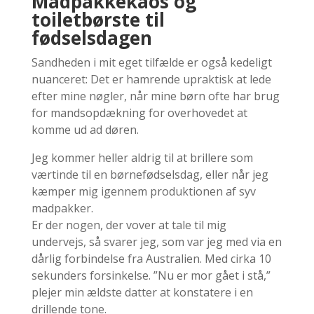
Madpakkekaos og
toiletbørste til
fødselsdagen
Sandheden i mit eget tilfælde er også kedeligt
nuanceret: Det er hamrende upraktisk at lede
efter mine nøgler, når mine børn ofte har brug
for mandsopdækning for overhovedet at
komme ud ad døren.
Jeg kommer heller aldrig til at brillere som
værtinde til en børnefødselsdag, eller når jeg
kæmper mig igennem produktionen af syv
madpakker.
Er der nogen, der vover at tale til mig
undervejs, så svarer jeg, som var jeg med via en
dårlig forbindelse fra Australien. Med cirka 10
sekunders forsinkelse. ”Nu er mor gået i stå,”
plejer min ældste datter at konstatere i en
drillende tone.