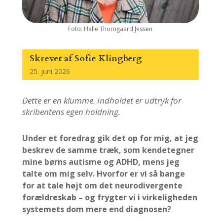
Foto: Helle Thorngaard Jessen
Skrevet af
Sofie Klingberg
25. juni 2026
Dette er en klumme. Indholdet er udtryk for
skribentens egen holdning
.
Under et foredrag gik det op for mig, at jeg
beskrev de samme træk, som kendetegner
mine børns autisme og ADHD, mens jeg
talte om mig selv. Hvorfor er vi så bange
for at tale højt om det neurodivergente
forældreskab – og frygter vi i virkeligheden
systemets dom mere end diagnosen?