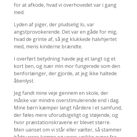
for at afkode, hvad vi overhovedet var i gang
med.
Lyden af piger, der pludselig lo, var
angstprovokerende. Det var en gåde for mig,
hvad de grinte af, så jeg klukkede halvhjertet
med, mens kinderne brændte.
I overført betydning havde jeg et langt og et
kort ben, og især min mor fungerede som den
benforlænger, der gjorde, at jeg ikke haltede
åbenlyst.
Jeg fandt mine veje gennem en skole, der
måske var mindre overstimulerende end i dag.
Mine børn kæmper langt hårdere i et samfund,
der føles mere uforudsigeligt og støjende, og
hvor præstationskravene er blevet større.
Men uanset om vi står eller vælter, så stammer
både vores kampe og vores unikke evner fra