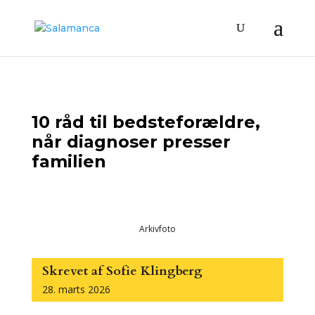
10 råd til bedsteforældre,
når diagnoser presser
familien
Arkivfoto
Skrevet af Sofie Klingberg
28. marts 2026